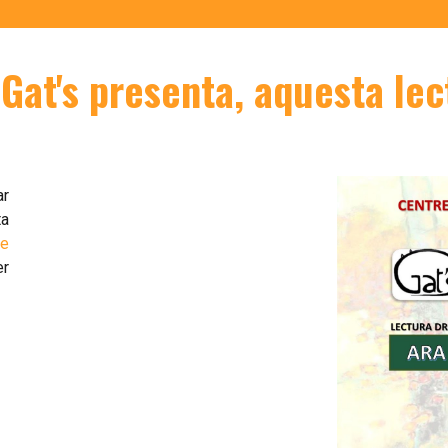
 Gat's presenta, aquesta le
ar
ta
de
er