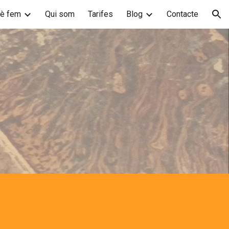
è fem
Qui som
Tarifes
Blog
Contacte
ion