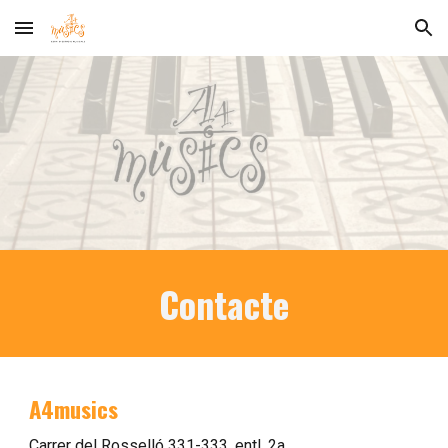
Skip to main content
Skip to navigation
Contacte
A4musics
Carrer del Rosselló 331-333, entl. 2a