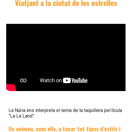
Viatjant a la ciutat de les estrelles
La Núria e
ns interpreta el tema de la taquillera pel·lícula
“La La Land”
Us animeu, com ella, a tocar tot tipus d’estils i