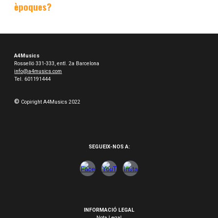
èpoques?
A4Musics
Rosselló 331-333, entl. 2a Barcelona
info@a4musics.com
Tel. 601191444
©
Copiright A4Musics 2022
SEGUEIX-NOS A:
INFORMACIÓ LEGAL
Nota Legal